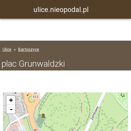
ulice.nieopodal.pl
Ulice
Bartoszyce
plac Grunwaldzki
+
-