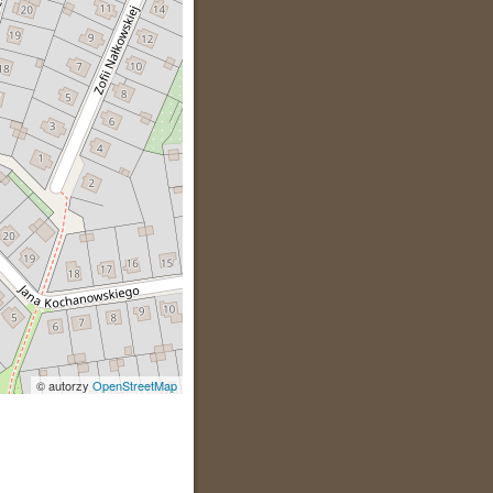
© autorzy
OpenStreetMap