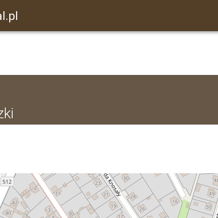
l.pl
zki