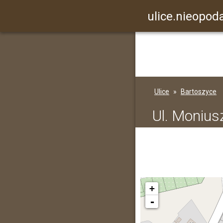
ulice.nieopoda
Ulice
Bartoszyce
Ul. Monius
+
-