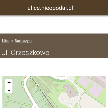
ulice.nieopodal.pl
Ulice
Bartoszyce
Ul. Orzeszkowej
+
-