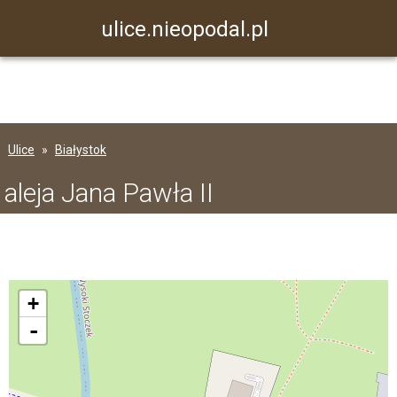
ulice.nieopodal.pl
Ulice
Białystok
aleja Jana Pawła II
+
-