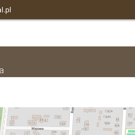
l.pl
na