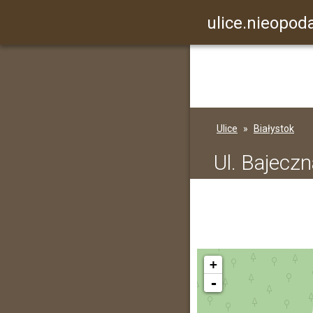
ulice.nieopoda
Ulice
Białystok
Ul. Bajecz
+
-