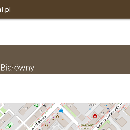
l.pl
y Białówny