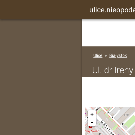
ulice.nieopoda
Ulice
Białystok
Ul. dr Iren
+
-