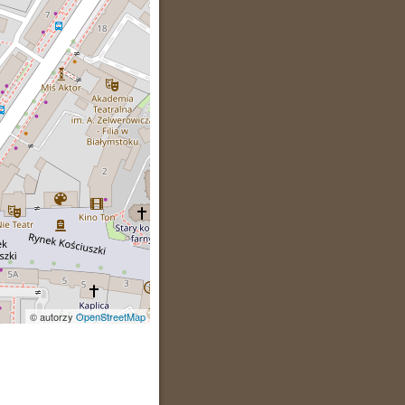
© autorzy
OpenStreetMap