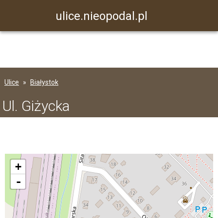
ulice.nieopodal.pl
Ulice
Białystok
Ul. Giżycka
+
-