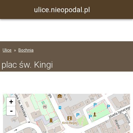
ulice.nieopodal.pl
Ulice
Bochnia
plac św. Kingi
+
-