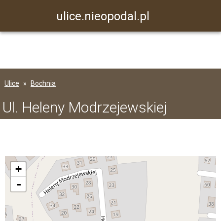
ulice.nieopodal.pl
Ulice
Bochnia
Ul. Heleny Modrzejewskiej
+
-