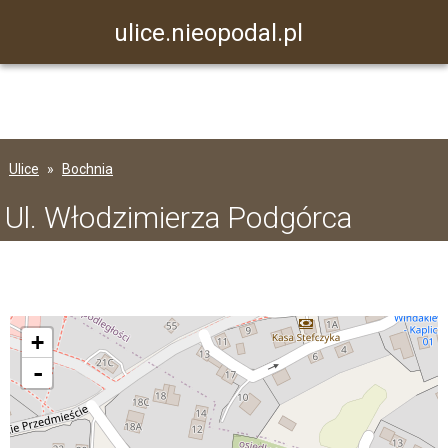
ulice.nieopodal.pl
Ulice
Bochnia
Ul. Włodzimierza Podgórca
+
-