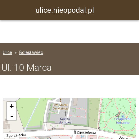
ulice.nieopodal.pl
Ulice
Bolesławiec
Ul. 10 Marca
+
-