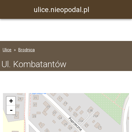
ulice.nieopodal.pl
Ulice
Brodnica
Ul. Kombatantów
+
-