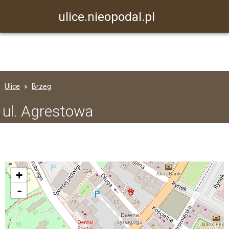
ulice.nieopodal.pl
Ulice
Brzeg
ul. Agrestowa
+
-