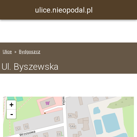
ulice.nieopodal.pl
Ulice
Bydgoszcz
Ul. Byszewska
+
-