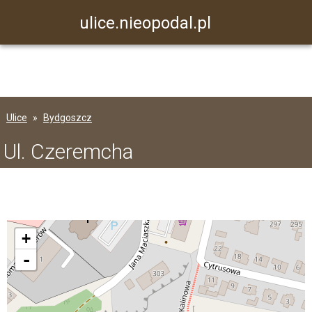
ulice.nieopodal.pl
Ulice
Bydgoszcz
Ul. Czeremcha
+
-