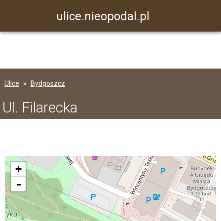
ulice.nieopodal.pl
Ulice
Bydgoszcz
Ul. Filarecka
+
-