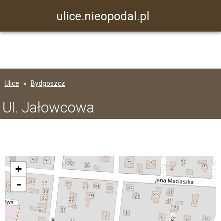
ulice.nieopodal.pl
Ulice
Bydgoszcz
Ul. Jałowcowa
+
-