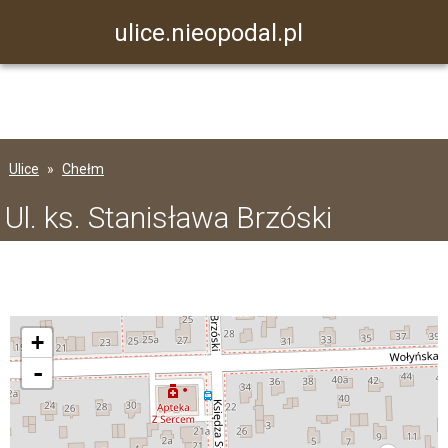
ulice.nieopodal.pl
Ulice
Chełm
Ul. ks. Stanisława Brzóski
+
-