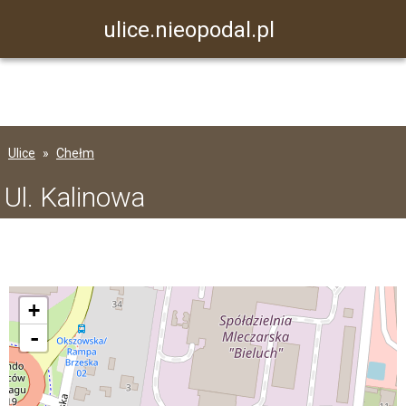
ulice.nieopodal.pl
Ulice
Chełm
Ul. Kalinowa
+
-