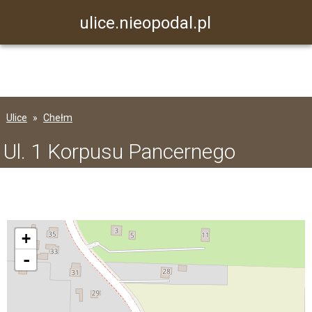
ulice.nieopodal.pl
Ulice
Chełm
Ul. 1 Korpusu Pancernego
+
-