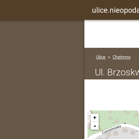
ulice.nieopoda
Ulice
Chełmno
Ul. Brzosk
+
-