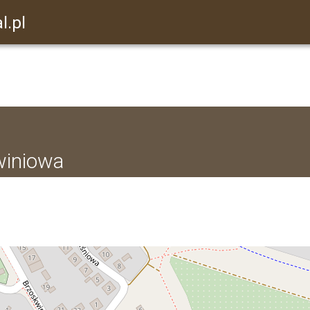
l.pl
winiowa