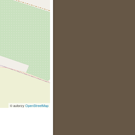
© autorzy
OpenStreetMap