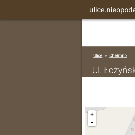
ulice.nieopoda
Ulice
Chełmno
Ul. Łożyńs
+
-