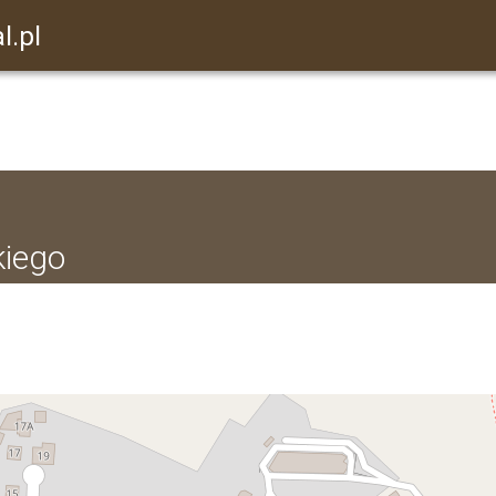
l.pl
kiego