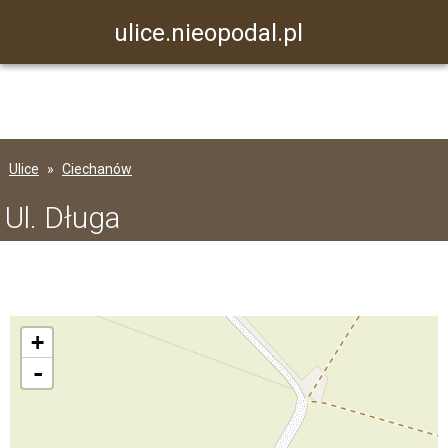
ulice.nieopodal.pl
Ulice
Ciechanów
Ul. Długa
+
-