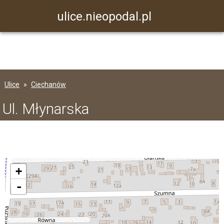
ulice.nieopodal.pl
Ulice
Ciechanów
Ul. Młynarska
+
-