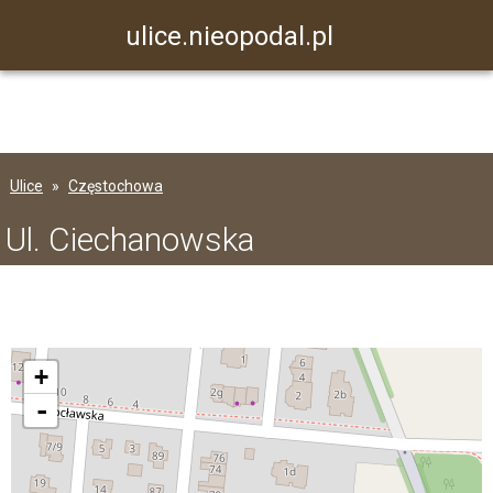
ulice.nieopodal.pl
Ulice
Częstochowa
Ul. Ciechanowska
+
-