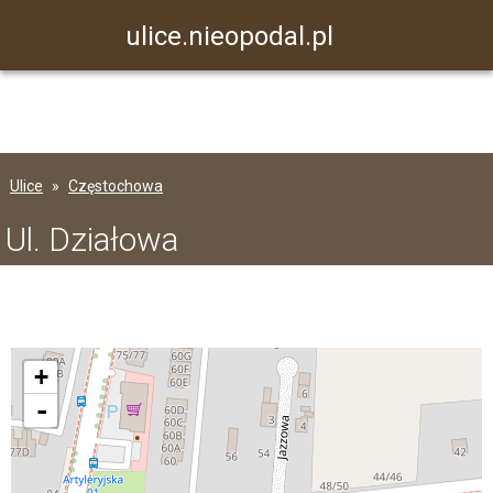
ulice.nieopodal.pl
Ulice
Częstochowa
Ul. Działowa
+
-