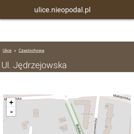
ulice.nieopodal.pl
Ulice
Częstochowa
Ul. Jędrzejowska
+
-