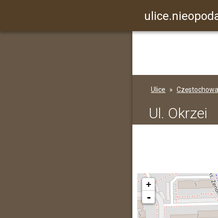
ulice.nieopoda
Ulice
Częstochow
Ul. Okrzei
+
-