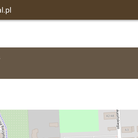
l.pl
a