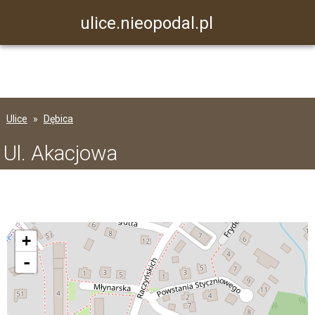
ulice.nieopodal.pl
Ulice
Dębica
Ul. Akacjowa
+
-