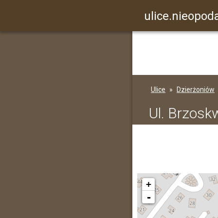
ulice.nieopoda
Ulice
Dzierżoniów
Ul. Brzosk
+
-