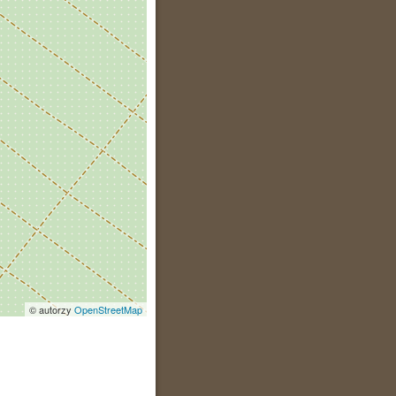
© autorzy
OpenStreetMap