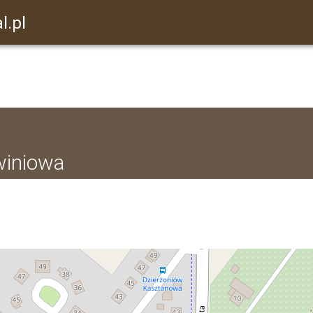
l.pl
winiowa