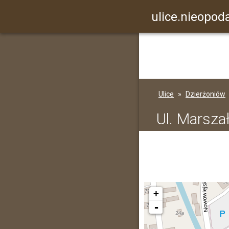
ulice.nieopoda
Ulice
Dzierżoniów
Ul. Marsz
+
-