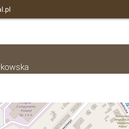
l.pl
ałkowska