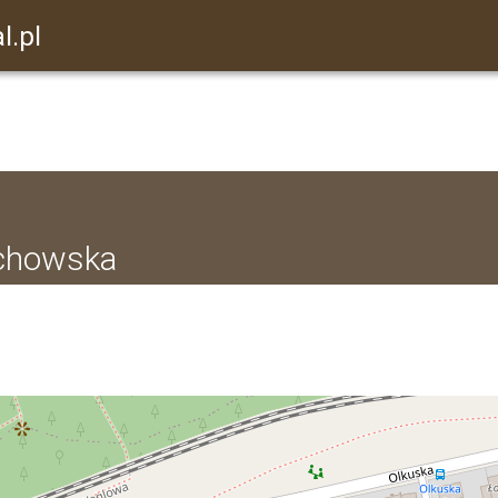
l.pl
ochowska