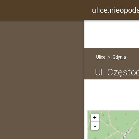
ulice.nieopoda
Ulice
Gdynia
Ul. Częst
+
-