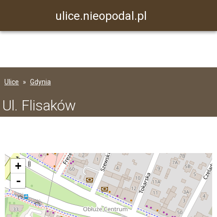
ulice.nieopodal.pl
Ulice
Gdynia
Ul. Flisaków
+
-