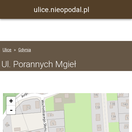
ulice.nieopodal.pl
Ulice
Gdynia
Ul. Porannych Mgieł
+
-