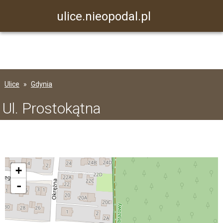
ulice.nieopodal.pl
Ulice
Gdynia
Ul. Prostokątna
+
-