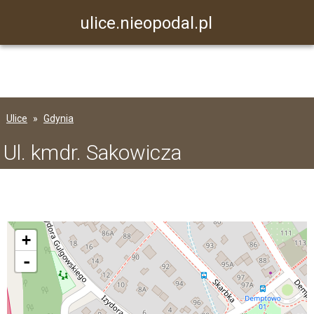
ulice.nieopodal.pl
Ulice
Gdynia
Ul. kmdr. Sakowicza
+
-