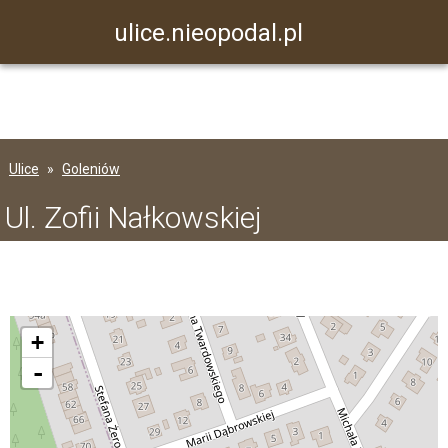
ulice.nieopodal.pl
Ulice
Goleniów
Ul. Zofii Nałkowskiej
+
-