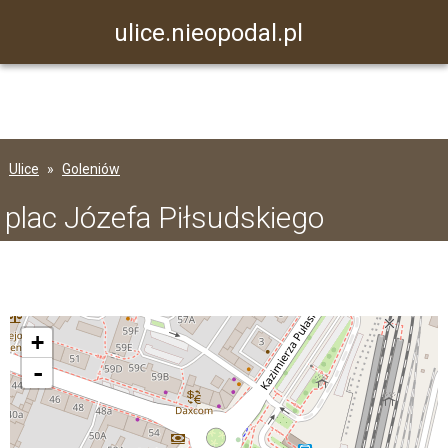
ulice.nieopodal.pl
Ulice
Goleniów
plac Józefa Piłsudskiego
+
-