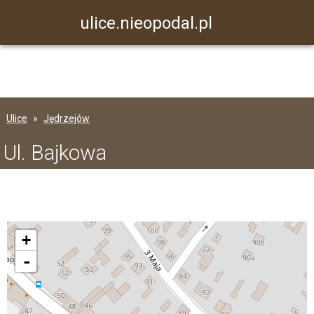
ulice.nieopodal.pl
Ulice
Jędrzejów
Ul. Bajkowa
+
-