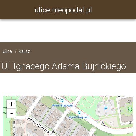
ulice.nieopodal.pl
Ulice
Kalisz
Ul. Ignacego Adama Bujnickiego
+
-