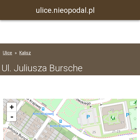
ulice.nieopodal.pl
Ulice
Kalisz
Ul. Juliusza Bursche
+
-