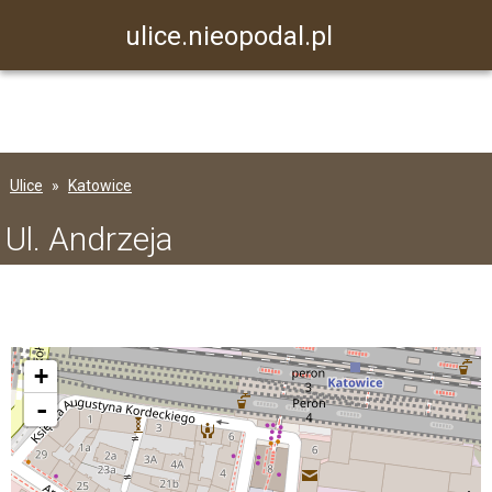
ulice.nieopodal.pl
Ulice
Katowice
Ul. Andrzeja
+
-