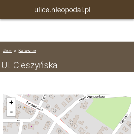
ulice.nieopodal.pl
Ulice
Katowice
Ul. Cieszyńska
+
-