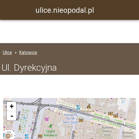
ulice.nieopodal.pl
Ulice
Katowice
Ul. Dyrekcyjna
+
-