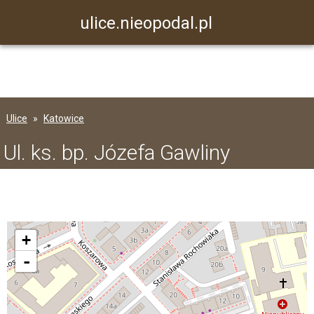
ulice.nieopodal.pl
Ulice
Katowice
Ul. ks. bp. Józefa Gawliny
+
-