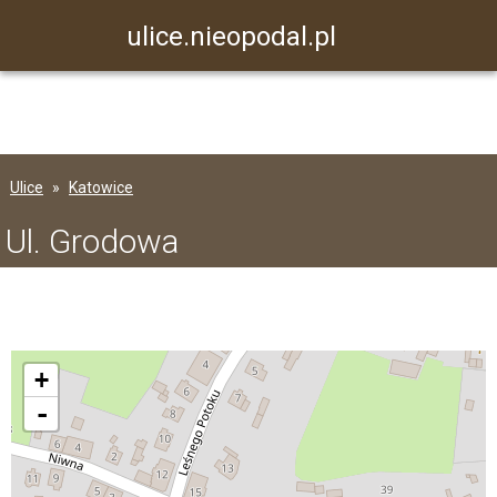
ulice.nieopodal.pl
Ulice
Katowice
Ul. Grodowa
+
-