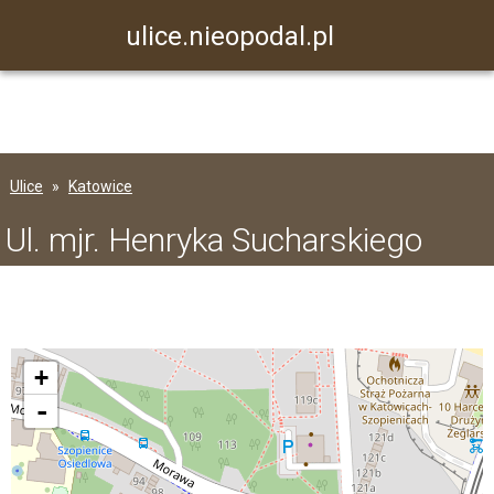
ulice.nieopodal.pl
Ulice
Katowice
Ul. mjr. Henryka Sucharskiego
+
-