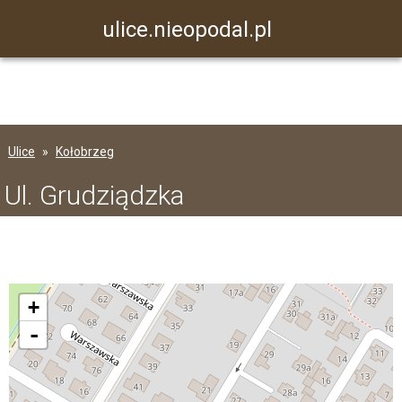
ulice.nieopodal.pl
Ulice
Kołobrzeg
Ul. Grudziądzka
+
-