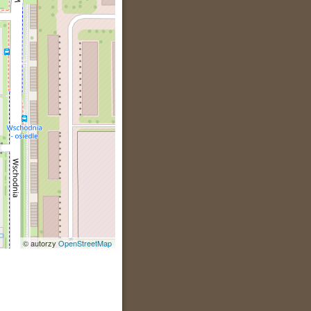
© autorzy
OpenStreetMap