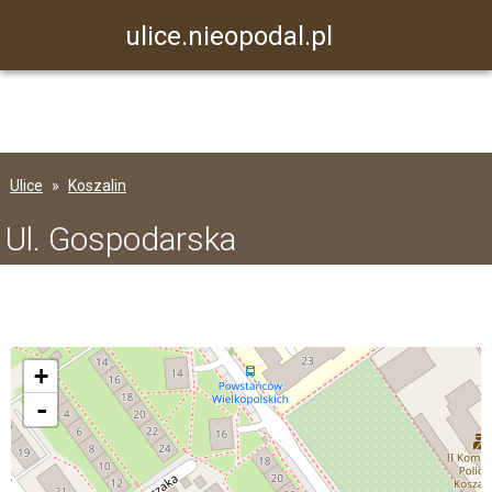
ulice.nieopodal.pl
Ulice
Koszalin
Ul. Gospodarska
+
-